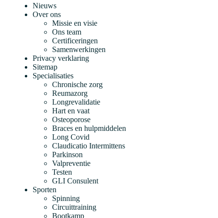
Nieuws
Over ons
Missie en visie
Ons team
Certificeringen
Samenwerkingen
Privacy verklaring
Sitemap
Specialisaties
Chronische zorg
Reumazorg
Longrevalidatie
Hart en vaat
Osteoporose
Braces en hulpmiddelen
Long Covid
Claudicatio Intermittens
Parkinson
Valpreventie
Testen
GLI Consulent
Sporten
Spinning
Circuittraining
Bootkamp