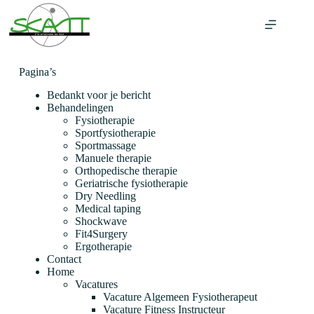
Ga
naar
de
inhoud
Pagina’s
Bedankt voor je bericht
Behandelingen
Fysiotherapie
Sportfysiotherapie
Sportmassage
Manuele therapie
Orthopedische therapie
Geriatrische fysiotherapie
Dry Needling
Medical taping
Shockwave
Fit4Surgery
Ergotherapie
Contact
Home
Vacatures
Vacature Algemeen Fysiotherapeut
Vacature Fitness Instructeur