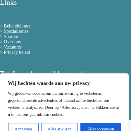
Links
>
Behandelingen
>
Specialisaties
>
Sporten
>
Over ons
> Vacatures
>
Privacy beleid
Telefonische bereikbaarheid
Wij hechten waarde aan uw privacy
Wij gebruiken cookies om uw surfervaring te verbeteren,
maandag
08:00 - 12:00 / 13:30 - 21:00
gepersonaliseerde advertenties of inhoud aan te bieden en ons
dinsdag
08:00 - 12:00 / 13:30 - 21:00
woensdag
08:00 - 12:00 / 13:30 - 21:00
verkeer te analyseren. Door op "Alles accepteren" te klikken, stemt
donderdag
08:00 - 12:00 / 13:30 - 21:00
u in met ons gebruik van cookies.
vrijdag
08:00 - 12:00 / 13:30 - 16:00
zaterdag
08:00 tot 12:00
zondag
Gesloten
Aanpassen
Alles afwijzen
Alles accepteren