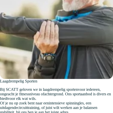
Laagdrempelig Sporten
Bij SCATT geloven we in laagdrempelig sportenvoor iedereen,
ongeacht je fitnessniveau ofachtergrond. Ons sportaanbod is divers en
biedtvoor elk wat wils.
Of je nu op zoek bent naar eenintensieve spinningles, een
uitdagendecircuittraining, of juist wilt werken aan je balansen
stabiliteit, bij ons ben je aan het juiste adres.