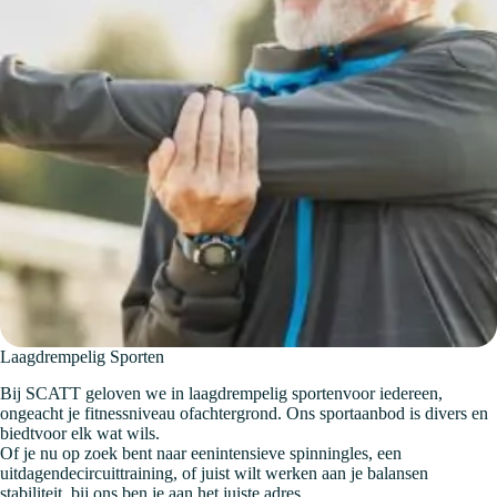
Laagdrempelig Sporten
Bij SCATT geloven we in laagdrempelig sportenvoor iedereen,
ongeacht je fitnessniveau ofachtergrond. Ons sportaanbod is divers en
biedtvoor elk wat wils.
Of je nu op zoek bent naar eenintensieve spinningles, een
uitdagendecircuittraining, of juist wilt werken aan je balansen
stabiliteit, bij ons ben je aan het juiste adres.