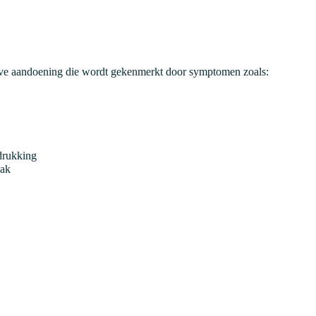
eve aandoening die wordt gekenmerkt door symptomen zoals:
drukking
aak