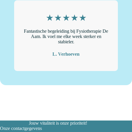
Fantastische begeleiding bij Fysiotherapie De
“
Aam. Ik voel me elke week sterker en
stabieler.
L. Verhoeven
Jouw vitaliteit is onze prioriteit!
Onze contactgegevens