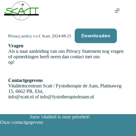
Ga
naar
de
inhoud
Downloaden
Privacy policy v.o.f. Scatt, 2024-08-25
Vragen
Als u naar aanleiding van ons Privacy Statement nog vragen
of opmerkingen heeft neem dan contact met ons
op!
Contactgegevens
Vitaliteitscentrum Scatt / Fysiotherapie de Aam, Platinaweg
15, 6662 PR, Elst,
info@scatt.nl of info@fysiotherapiedeaam.nl
Jouw vitaliteit is onze prioriteit!
Onze contactgegevens