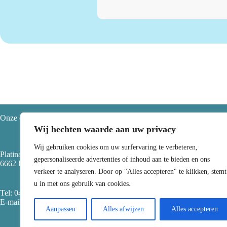
Onze contactgegevens
Li
Wij hechten waarde aan uw privacy
Wij gebruiken cookies om uw surfervaring te verbeteren,
Platinaweg 15
gepersonaliseerde advertenties of inhoud aan te bieden en ons
>
Be
6662 PR Elst
>
Spe
verkeer te analyseren. Door op "Alles accepteren" te klikken, stemt
>
Sp
u in met ons gebruik van cookies.
>
Ov
Tel:
0481459997
> Va
E-mail: info@scatt.nl
>
Pr
Aanpassen
Alles afwijzen
Alles accepteren