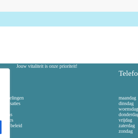
Jouw vitaliteit is onze prioriteit!
nks
Telef
handelingen
maandag
cialisaties
dinsdag
orten
woensda
er ons
donderda
catures
vrijdag
ivacy beleid
zaterdag
zondag