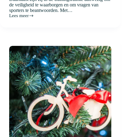
de veiligheid te waarborgen en om vragen van
sporters te beantwoorden. Met…
Lees meer
Wie
zijn
wij
en
wat
doen
we.
Deel
1