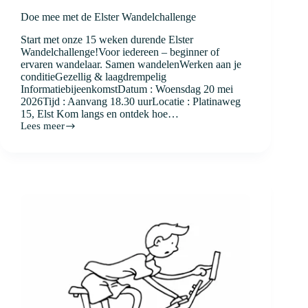
Doe mee met de Elster Wandelchallenge
Start met onze 15 weken durende Elster
Wandelchallenge!Voor iedereen – beginner of
ervaren wandelaar. Samen wandelenWerken aan je
conditieGezellig & laagdrempelig
InformatiebijeenkomstDatum : Woensdag 20 mei
2026Tijd : Aanvang 18.30 uurLocatie : Platinaweg
15, Elst Kom langs en ontdek hoe…
Lees meer
Doe
mee
met
de
Elster
Wandelchallenge