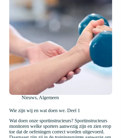
Deel
2
Nieuws
,
Algemeen
Wie zijn wij en wat doen we. Deel 1
Wat doen onze sportinstructeurs? Sportinstructeurs
monitoren welke sporters aanwezig zijn en zien erop
toe dat de oefeningen correct worden uitgevoerd.
Daarnaast zijn zij in de trainingsruimte aanwezig om