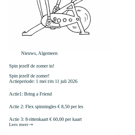
Nieuws
,
Algemeen
Spin jezelf de zomer in!
Spin jezelf de zomer!
Actieperiode: 1 mei t/m 11 juli 2026
Actie1: Bring a Friend
Actie 2: Flex spinningles € 8,50 per les
Actie 3: 8-rittenkaart € 60,00 per kaart
Lees meer
Spin
jezelf