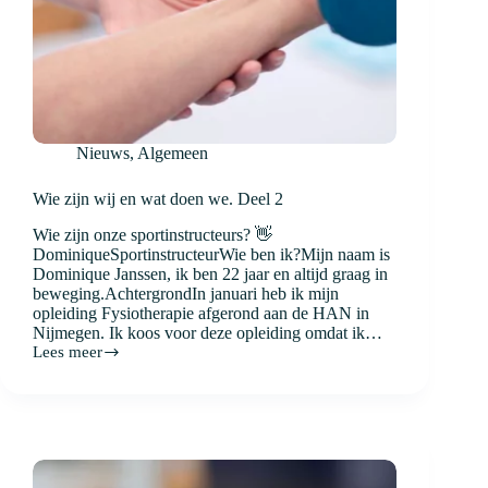
Nieuws
,
Algemeen
Wie zijn wij en wat doen we. Deel 2
Wie zijn onze sportinstructeurs? 👋
DominiqueSportinstructeurWie ben ik?Mijn naam is
Dominique Janssen, ik ben 22 jaar en altijd graag in
beweging.AchtergrondIn januari heb ik mijn
opleiding Fysiotherapie afgerond aan de HAN in
Nijmegen. Ik koos voor deze opleiding omdat ik…
Lees meer
Wie
zijn
wij
en
wat
doen
we.