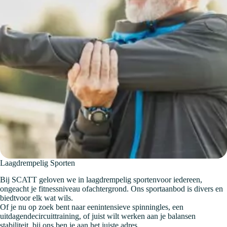
Laagdrempelig Sporten
Bij SCATT geloven we in laagdrempelig sportenvoor iedereen,
ongeacht je fitnessniveau ofachtergrond. Ons sportaanbod is divers en
biedtvoor elk wat wils.
Of je nu op zoek bent naar eenintensieve spinningles, een
uitdagendecircuittraining, of juist wilt werken aan je balansen
stabiliteit, bij ons ben je aan het juiste adres.