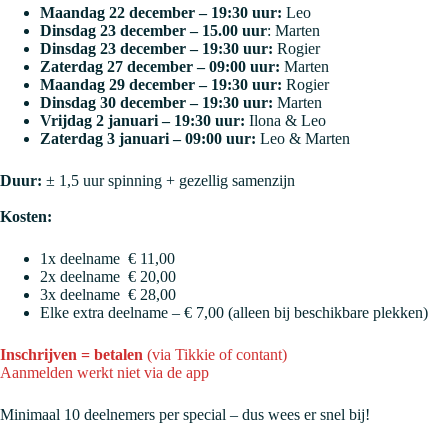
Maandag 22 december – 19:30 uur:
Leo
Dinsdag 23 december – 15.00 uur
: Marten
Dinsdag 23 december – 19:30 uur:
Rogier
Zaterdag 27 december – 09:00 uur:
Marten
Maandag 29 december – 19:30 uur:
Rogier
Dinsdag 30 december – 19:30 uur:
Marten
Vrijdag 2 januari – 19:30 uur:
Ilona & Leo
Zaterdag 3 januari – 09:00 uur:
Leo & Marten
Duur:
± 1,5 uur spinning + gezellig samenzijn
Kosten:
1x deelname € 11,00
2x deelname € 20,00
3x deelname € 28,00
Elke extra deelname – € 7,00 (alleen bij beschikbare plekken)
Inschrijven = betalen
(via Tikkie of contant)
Aanmelden werkt niet via de app
Minimaal 10 deelnemers per special – dus wees er snel bij!