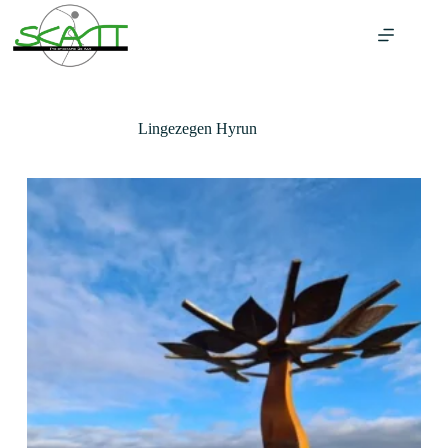
Ga
naar
de
inhoud
Lingezegen Hyrun