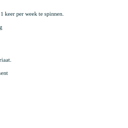
 1 keer per week te spinnen.
g
iaat.
ment