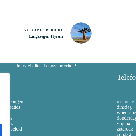
VOLGENDE
BERICHT
Lingezegen Hyrun
Jouw vitaliteit is onze prioriteit!
nks
Telef
handelingen
maandag
cialisaties
dinsdag
orten
woensda
er ons
donderda
catures
vrijdag
ivacy beleid
zaterdag
zondag