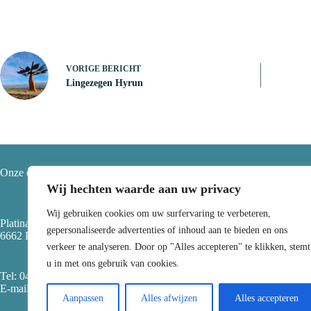
VORIGE
BERICHT
Lingezegen Hyrun
Onze contactgegevens
Li
Wij hechten waarde aan uw privacy
Wij gebruiken cookies om uw surfervaring te verbeteren,
Platinaweg 15
gepersonaliseerde advertenties of inhoud aan te bieden en ons
>
Be
6662 PR Elst
>
Spe
verkeer te analyseren. Door op "Alles accepteren" te klikken, stemt
>
Sp
u in met ons gebruik van cookies.
>
Ov
Tel:
0481459997
> Va
E-mail: info@scatt.nl
>
Pr
Aanpassen
Alles afwijzen
Alles accepteren