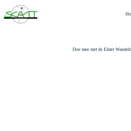
Ga
naar
de
H
inhoud
Doe mee met de Elster Wandelc