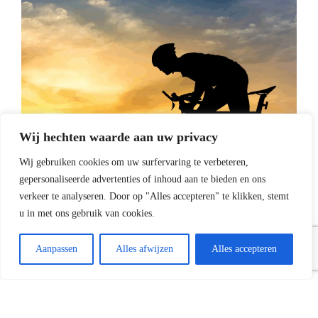
Wij hechten waarde aan uw privacy
Wij gebruiken cookies om uw surfervaring te verbeteren,
gepersonaliseerde advertenties of inhoud aan te bieden en ons
verkeer te analyseren. Door op "Alles accepteren" te klikken, stemt
u in met ons gebruik van cookies.
Algemeen
Nieuws
Aanpassen
Alles afwijzen
Alles accepteren
Spinning- en coretraining
Beter wielrennen met kracht- & powertraining. Bij
Vitaliteitscentrum Scatt / Fysiotherapie de Aam starten we op
vrijdag 3 en zaterdag 4 oktober 2025 weer met onze speciale
kracht- en powertraining voor fietsers.…