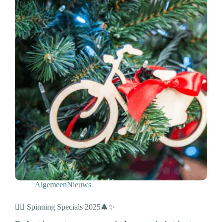
Algemeen
Nieuws
🚴‍♀️ Spinning Specials 2025🎄✨